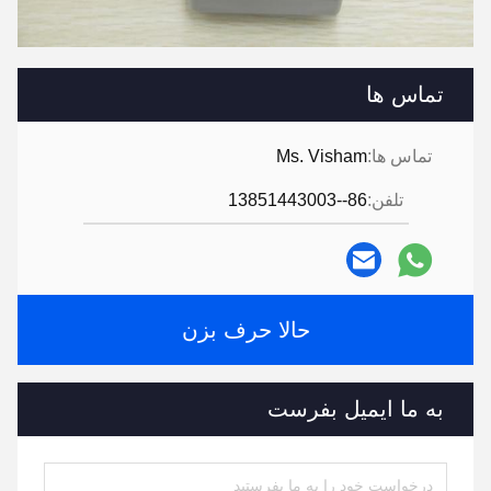
تماس ها
تماس ها:
Ms. Visham
تلفن:
86--13851443003
حالا حرف بزن
به ما ایمیل بفرست