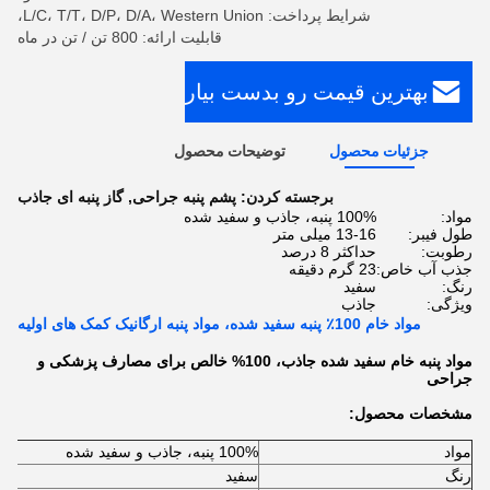
شرایط پرداخت: L/C، T/T، D/P، D/A، Western Union،
قابلیت ارائه: 800 تن / تن در ماه
بهترین قیمت رو بدست بیار
جزئیات محصول
توضیحات محصول
برجسته کردن:
پشم پنبه جراحی
,
گاز پنبه ای جاذب
مواد:
100% پنبه، جاذب و سفید شده
طول فیبر:
13-16 میلی متر
رطوبت:
حداکثر 8 درصد
جذب آب خاص:
23 گرم دقیقه
رنگ:
سفید
ویژگی:
جاذب
مواد خام 100٪ پنبه سفید شده، مواد پنبه ارگانیک کمک های اولیه
مواد پنبه خام سفید شده جاذب، 100% خالص برای مصارف پزشکی و
جراحی
مشخصات محصول:
مواد
100% پنبه، جاذب و سفید شده
رنگ
سفید