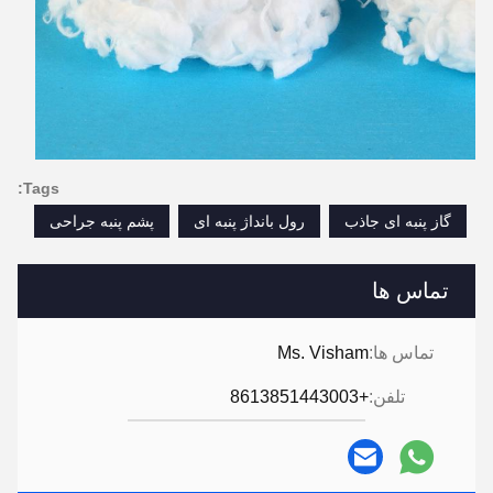
Tags:
گاز پنبه ای جاذب
رول بانداژ پنبه ای
پشم پنبه جراحی
تماس ها
تماس ها:
Ms. Visham
تلفن:
+8613851443003