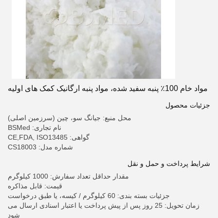
مواد خام 100٪ پنبه سفید شده، مواد پنبه ارگانیک کمک های اولیه
جزئیات محصول
محل منبع: جیانگ سو، چین (سرزمین اصلی)
نام تجاری: BSMed
گواهی: CE,FDA, ISO13485
شماره مدل: CS18003
شرایط پرداخت و حمل و نقل
مقدار حداقل تعداد سفارش: 1000 کیلوگرم
قیمت: قابل مذاکره
جزئیات بسته بندی: 60 کیلوگرم / کیسه، یا طبق درخواست
زمان تحویل: 25 روز پس از پیش پرداخت یا اعتبار اسنادی ارسال می
شود