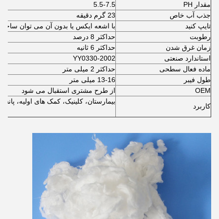
مقدار PH
5.5-7.5
جذب آب خاص
23 گرم دقیقه
تایپ کنید
با اشعه ایکس یا بدون آن می توان ساخت
رطوبت
حداکثر 8 درصد
زمان غرق شدن
حداکثر 6 ثانیه
استاندارد صنعتی
YY0330-2002
ماده فعال سطحی
حداکثر 2 میلی متر
طول فیبر
13-16 میلی متر
OEM
از طرح مشتری استقبال می شود
بیمارستان، کلینیک، کمک های اولیه، پانس
کاربرد