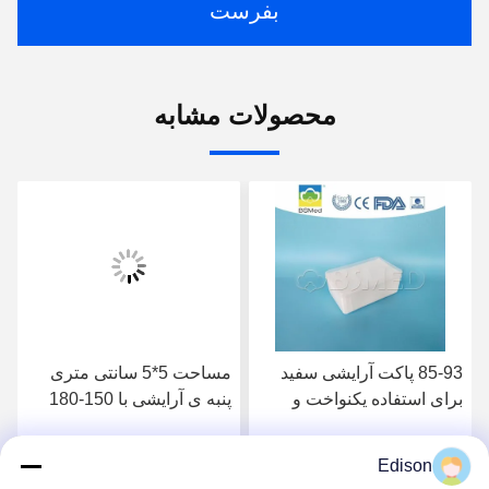
بفرست
محصولات مشابه
85-93 پاکت آرایشی سفید
مساحت 5*5 سانتی متری
برای استفاده یکنواخت و
پنبه ی آرایشی با 150-180
صاف از محصولات مراقبت
گرم در هر متر مربع
از پوست
Edison
بهترین قیمت رو بدست
بهترین قیمت رو بدست