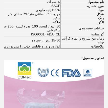
نام محصول
پد پنبه ای
مورد شماره.
BSCP
مواد
100% پنبه طبیعی
شکل
مربع، 5 * 6 سانتی متر؛6*7 سانتی متر
رنگ
سفید
الگو
جلگه
50 عدد / کیسه، 100 ع
جزئیات بسته بندی
سفارشی
گواهینامه
ISO9001، FDA، CE
زمان بین شروع و اتمام فرآیند
15-30 روز از سپرده
تولید
ملاحظات
اندازه، وزن و قابلیت جذب را می توان سف
تصاویر محصول: