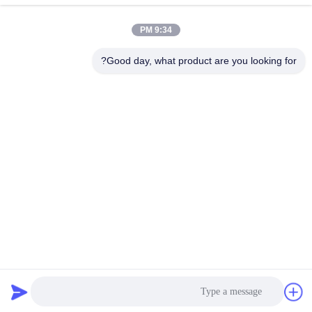
بیار
بیار
9:34 PM
Good day, what product are you looking for?
Lianyungang Baishun Medical Treatment
Articles Co.,Ltd.
sales@surgical-dressing.com
86--13851443003
شماره 617 شهر بیلو، کشور گوانان، شهر لیانیونگانگ، چین.
چین کیفیت خوب رول پنبه ای عرضه کننده. حقوق چاپ 2018-
2026 Lianyungang Baishun Medical Treatment Articles
Co.,Ltd. تمام حقوق محفوظ است