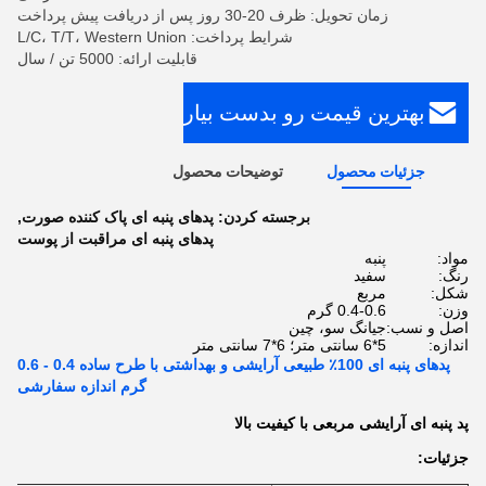
زمان تحویل: ظرف 20-30 روز پس از دریافت پیش پرداخت
شرایط پرداخت: L/C، T/T، Western Union
قابلیت ارائه: 5000 تن / سال
بهترین قیمت رو بدست بیار
جزئیات محصول
توضیحات محصول
برجسته کردن:
پدهای پنبه ای پاک کننده صورت
,
پدهای پنبه ای مراقبت از پوست
مواد:
پنبه
رنگ:
سفید
شکل:
مربع
وزن:
0.4-0.6 گرم
اصل و نسب:
جیانگ سو، چین
اندازه:
5*6 سانتی متر؛ 6*7 سانتی متر
پدهای پنبه ای 100٪ طبیعی آرایشی و بهداشتی با طرح ساده 0.4 - 0.6
گرم اندازه سفارشی
پد پنبه ای آرایشی مربعی با کیفیت بالا
جزئیات: