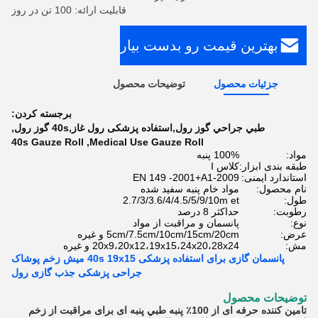
قابلیت ارائه: 100 تن در روز
بهترین قیمت رو بدست بیار
جزئیات محصول
توضیحات محصول
برجسته کردن:
طبي جراحي گوز رول,استفاده پزشکی رول غاز,40s گوز رول
,
40s Gauze Roll
,
Medical Use Gauze Roll
مواد:
100% پنبه
طبقه بندی ابزار:
کلاس I
استاندارد ایمنی:
EN 149 -2001+A1-2009
نام محصول:
مواد خام پنبه سفید شده
طول:
2.7/3/3.6/4/4.5/5/9/10m et
رطوبت:
حداکثر 8 درصد
نوع:
پانسمان و مراقبت از مواد
عرض:
5cm/7.5cm/10cm/15cm/20cm و غیره
مش:
20x9،20x12،19x15،24x20،28x24 و غیره
پانسمان گازی برای استفاده پزشکی 40s 19x15 میش زخم پوشاک
جراحی پزشکی جذب گازی رول
توضیحات محصول
تامین کننده حرفه ای از 100٪ پنبه طبي پنبه ای برای مراقبت از زخم