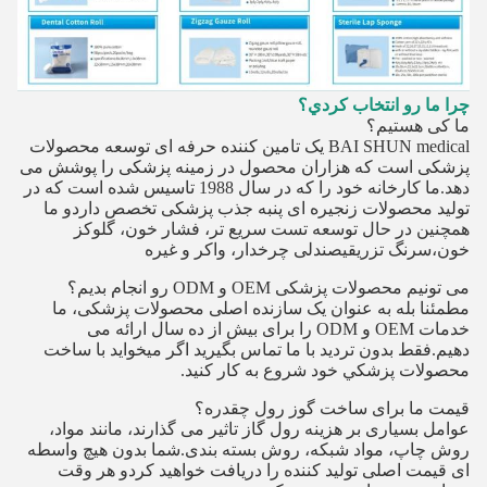
چرا ما رو انتخاب کردي؟
ما کی هستیم؟
BAI SHUN medical یک تامین کننده حرفه ای توسعه محصولات
پزشکی است که هزاران محصول در زمینه پزشکی را پوشش می
دهد.ما کارخانه خود را که در سال 1988 تاسیس شده است که در
تولید محصولات زنجیره ای پنبه جذب پزشکی تخصص داردو ما
همچنین در حال توسعه تست سریع تر، فشار خون، گلوکز
خون،سرنگ تزریقیصندلی چرخدار، واکر و غیره
می تونیم محصولات پزشکی OEM و ODM رو انجام بدیم؟
مطمئنا بله به عنوان یک سازنده اصلی محصولات پزشکی، ما
خدمات OEM و ODM را برای بیش از ده سال ارائه می
دهیم.فقط بدون ترديد با ما تماس بگيريد اگر ميخوايد با ساخت
محصولات پزشکي خود شروع به کار کنيد.
قیمت ما برای ساخت گوز رول چقدره؟
عوامل بسیاری بر هزینه رول گاز تاثیر می گذارند، مانند مواد،
روش چاپ، مواد شبکه، روش بسته بندی.شما بدون هیچ واسطه
ای قیمت اصلی تولید کننده را دریافت خواهید کردو هر وقت