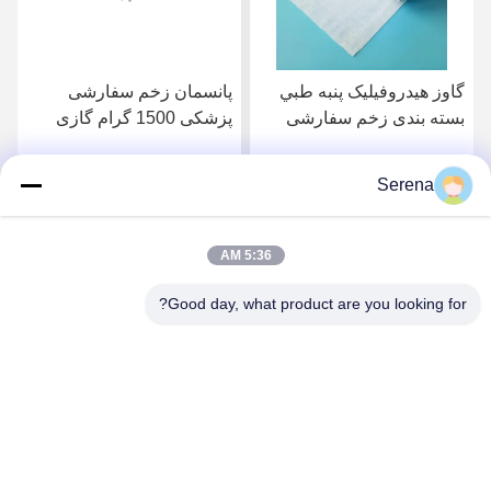
گاوز هیدروفیلیک پنبه طبي
پانسمان زخم سفارشی
بسته بندی زخم سفارشی
پزشکی 1500 گرام گازی
1500g گاوز جذب کننده رول
جذب کننده رول طبي پنبه
طبي پنبه سفید شده 90
سفید شده 90 سانتی متر
Serena
بهترین قیمت رو بدست
بهترین قیمت رو بدست
سانتی متر
بیار
بیار
5:36 AM
Good day, what product are you looking for?
Lianyungang Baishun Medical Treatment
Articles Co.,Ltd.
sales@surgical-dressing.com
86--13851443003