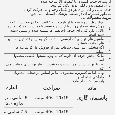
از پنبه ی جذب کننده ی با کیفیت بالا ساخته شده
نرم، سفید، بدون لکه، بدون لکه، کم بوی
جذب عالی و کمد برای هر دو تکنیک زخم و بی حرکت کردن
به طور گسترده ای در صنعت پزشکی استفاده می شود
مزیت محصولات ما:
مواد رول پارچه پنبه ما از پارچه پنبه خالص ۱۰۰ درصد است که با
روش پیشرفته از روغن پاک شده و سفید شده است و جذب کننده
1.
بالایی دارد که برای حذف ناخالصی ها شسته شده و سپس سفید
شده است.
ماشين هاي توليدي که ازشون استفاده کرديم پیشرفته ترين ماشين
2.
هاي صنعت هستن
اگه مشکلی پیدا بشه، خدمات پس از فروش ما 24 ساعته کار
3.
میکنه.
ما یک بخش حرفه ای داریم که به ویژه مسئول کیفیت محصول
4.
است.
محیط تولید بسیار امن است و به شدت از نیاز بهداشتی حمایت می
5.
کند.
نهایتا اما نه کمترین، محصولات ما بر اساس ترجیحات مشتریان
6.
طراحی شده اند و
بازخورد مثبت از طرف آنها.
ماده
صراحت
اندازه
پانسمان گازی
40s، 19x15 میش
5 سانتي متري 
اندازه 2.7 متر
40s، 19x15 میش
7.5 سانتي مت