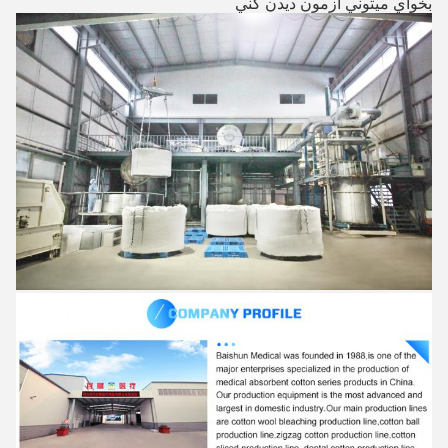
بخواي ميتوني ازمون دیدن کني