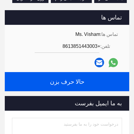
تماس ها
تماس ها:
Ms. Visham
تلفن:
+8613851443003
حالا حرف بزن
به ما ایمیل بفرست