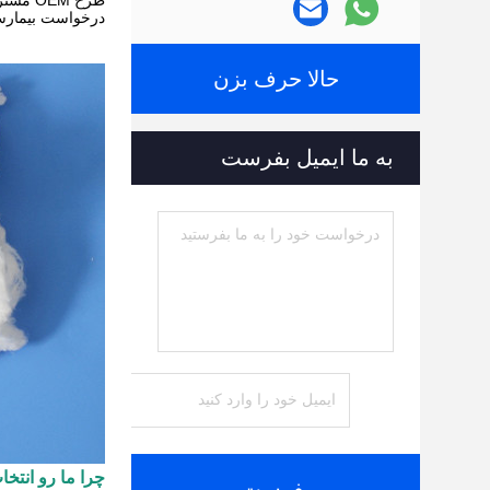
طرح OEM مشتری خوش آمدید
درخواست بیمارست
حالا حرف بزن
به ما ایمیل بفرست
چرا ما رو انتخ
بفرست