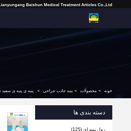
Lianyungang Baishun Medical Treatment Articles Co.,Ltd.
خونه
>
محصولات
>
پنبه جاذب جراحی
>
پنبه ی پنبه ی سفید شد
دسته بندی ها
رول پنبه ای
(125)