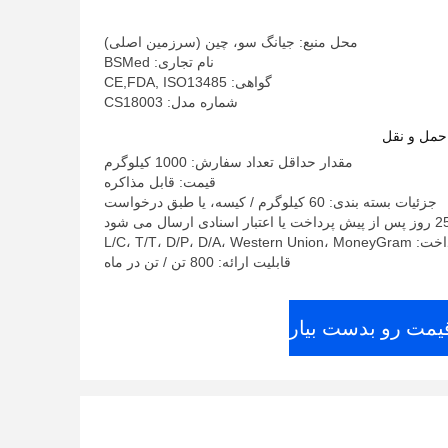
محل منبع: جیانگ سو، چین (سرزمین اصلی)
نام تجاری: BSMed
گواهی: CE,FDA, ISO13485
شماره مدل: CS18003
حمل و نقل
مقدار حداقل تعداد سفارش: 1000 کیلوگرم
قیمت: قابل مذاکره
جزئیات بسته بندی: 60 کیلوگرم / کیسه، یا طبق درخواست
L/C، T/T، D/P، D/A، W
قابلیت ارائه: 800 تن / تن در ماه
قیمت رو بدست بیار