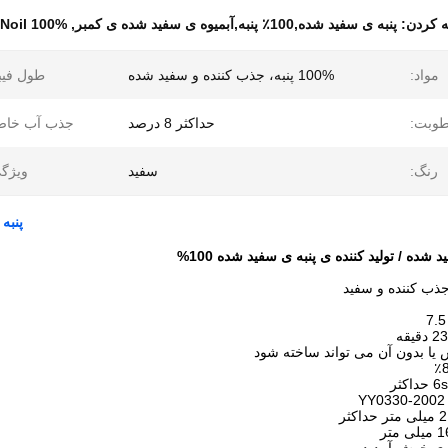
 کردن:
پنبه ی سفید شده,100٪ پنبه,آبمیوه ی سفید شده ی کمبر
,
100% Cotton Comber Noil
مواد:
100% پنبه، جذب کننده و سفید شده
طول فیب
وبت:
حداکثر 8 درصد
جذب آب خاص
رنگ:
سفید
ویژگ
پنبه 
 شده / تولید کننده ی پنبه ی سفید شده 100%
 یا بدون آن می تواند ساخته شود