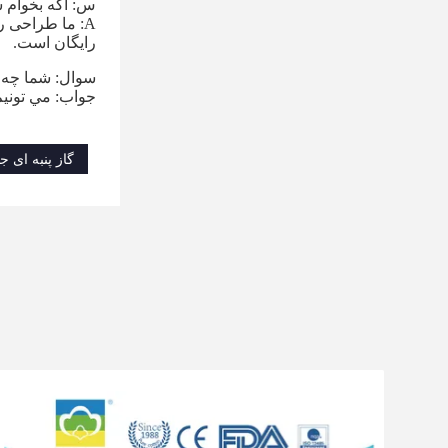
س: اگه بخوام 
A: ما طراحی ر
رایگان است.
سوال: شما چه چ
جواب: مي تونيم
گاز پنبه ای ج