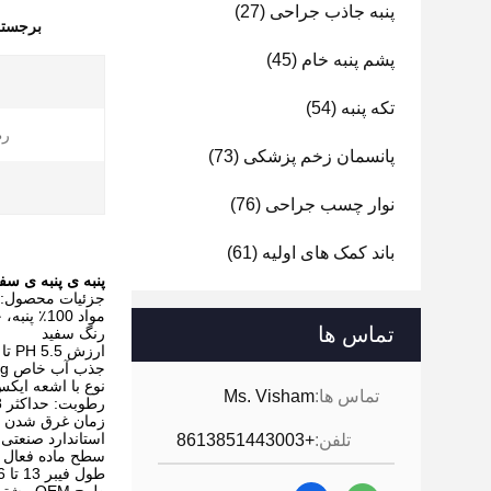
پنبه جاذب جراحی
(27)
برجسته
پشم پنبه خام
(45)
تکه پنبه
(54)
رط
پانسمان زخم پزشکی
(73)
نوار چسب جراحی
(76)
باند کمک های اولیه
(61)
پنبه ی پنبه ی سفید
جزئیات محصول:
مواد 100٪ پنبه، جذب کننده و سفید
تماس ها
رنگ سفید
ارزش PH 5.5 تا 7.5
جذب آب خاص 23g دقیقه
نوع با اشعه ایکس
تماس ها:
Ms. Visham
رطوبت: حداکثر 8٪
زمان غرق شدن 6s حداکثر
استاندارد صنعتی YY0330-2002
تلفن:
+8613851443003
سطح ماده فعال 2 میلی متر حداکثر
طول فیبر 13 تا 16 میلی متر