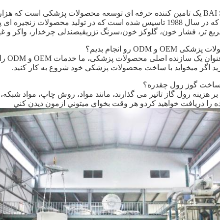
BAI SHUN medical یک تامین کننده حرفه ای توسعه محصولات پزشکی است
کارخانه خود را که در سال 1988 تاسیس شده است که در تولید محصو
ع تر، فشار خون، گلوکز خون،سرنگ تزریقیصندلی چرخدار، واکر و غی
O و ODM رو انجام بدیم؟
مطمئنا
ريد اگر ميخوايد با ساخت محصولات پزشکي خود شروع به کار کنيد.
ساخت گوز رول چقدره؟
ر هزینه رول گاز تاثیر می گذارند، مانند مواد، روش چاپ، مواد شبک
ده را دریافت خواهید کردو هر وقت بخواي ميتوني ازمون دیدن کني