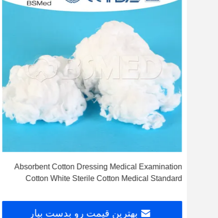
Absorbent Cotton Dressing Medical Examination
Me
Cotton White Sterile Cotton Medical Standard
Surgical Absorbent Cotton Filling Fiber Bleached
Cotton For Medical
بهترین قیمت رو بدست بیار