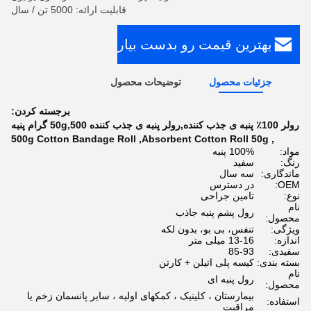
قابلیت ارائه: 5000 تن / سال
بهترین قیمت رو بدست بیار
جزئیات محصول
توضیحات محصول
برجسته کردن:
رولر 100٪ پنبه ی جذب کننده,رولر پنبه ی جذب کننده 50g,500 گرام پنبه
500g Cotton Bandage Roll
,
Absorbent Cotton Roll 50g
,
مواد:
100% پنبه
رنگ:
سفید
ماندگاری:
سه سال
OEM:
در دسترس
نوع:
تامین جراحی
نام
رول پشم پنبه جاذب
محصول:
ویژگی:
تنفس، بی بو، بدون لکه
اندازه:
13-16 میلی متر
سفیدی:
85-93
بسته بندی:
کیسه پلی اتیلن + کارتن
نام
رول پنبه ای
محصول:
بیمارستان ، کلینیک ، کمکهای اولیه ، سایر پانسمان زخم یا
استفاده:
مراقبت