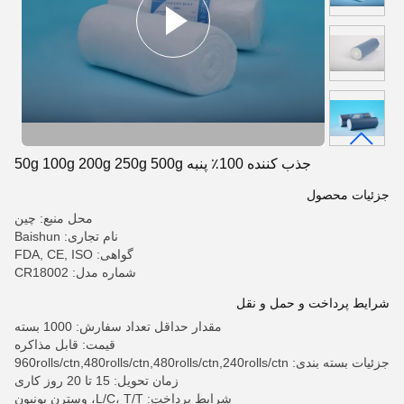
جذب کننده 100٪ پنبه 50g 100g 200g 250g 500g
جزئیات محصول
محل منبع: چین
نام تجاری: Baishun
گواهی: FDA, CE, ISO
شماره مدل: CR18002
شرایط پرداخت و حمل و نقل
مقدار حداقل تعداد سفارش: 1000 بسته
قیمت: قابل مذاکره
جزئیات بسته بندی: 960rolls/ctn,480rolls/ctn,480rolls/ctn,240rolls/ctn
زمان تحویل: 15 تا 20 روز کاری
شرایط پرداخت: L/C، T/T، وسترن یونیون