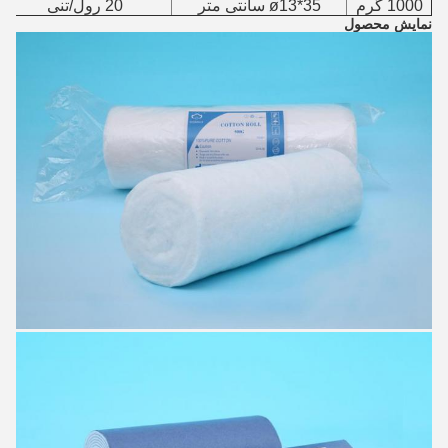
1000 گرم
ø13*35 سانتی متر
20 رول/تنی
نمايش محصول