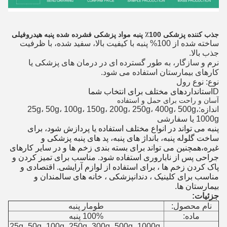
جذب کننده پزشکی 100٪ پنبه مواد پزشکی فشرده شده پنبه هیدروفیلی
ساخته شده از 100% پنبه با کیفیت بالا، سفید شده، با ظرفیت
جذب بالا.
نرم و سازگار، به طور گسترده ای در درمان های پزشکی یا
کارهای بیمارستان استفاده می شود.
نوع: نوع رول
D
استانداردهای مختلف برای انتخاب شما
آسان و راحت برای حمل و استفاده
اندازه:25g، 50g، 100g، 150g، 200g، 250g، 400g، 500g،
1000g یا سفارشی
پنبه می تواند در انواع مختلف استفاده یا پردازش شود، برای
ساخت گلوله پنبه، بانداژ های پنبه، پد های پنبه پزشکی و
غیره،همچنین می تواند برای بسته بندی زخم ها و در سایر کارهای
جراحی پس از ناباروری استفاده شود. مناسب برای تمیز کردن و
پاک کردن زخم ها ، برای استفاده از لوازم آرایشی. اقتصادی و
مناسب برای کلینیک ، دندانپزشکی ، خانه های سالمندان و
بیمارستان ها.
جزئیات:
نام محصول:
طومار پنبه
ماده:
100% پنبه
25g، 50g، 100g، 250g، 300g، 500g، 1000g،