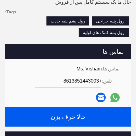
حال ما یک سیستم کامل پس از فروش
Tags:
رول پنبه جراحی
رول پشم پنبه جاذب
رول پنبه کمک های اولیه
تماس ها
تماس ها:
Ms. Visham
تلفن:
+8613851443003
حالا حرف بزن