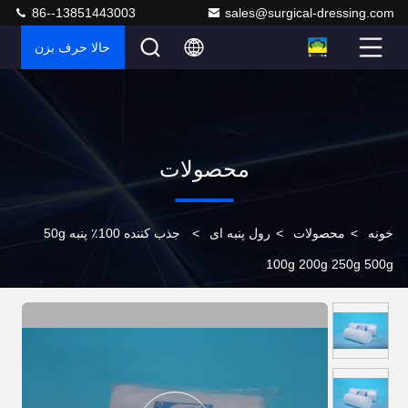
86--13851443003
sales@surgical-dressing.com
حالا حرف بزن
محصولات
خونه
>
محصولات
>
رول پنبه ای
>
جذب کننده 100٪ پنبه 50g
100g 200g 250g 500g