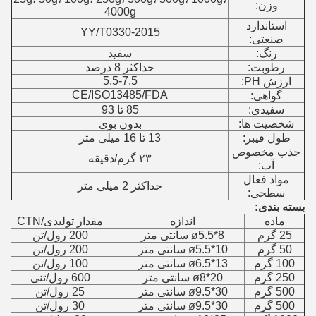
وزن:
4000g
استاندارد
YY/T0330-2015
صنعتی:
رنگ:
سفید
رطوبت:
حداکثر 8 درصد
5.5-7.5
ارزش PH:
CE/ISO13485/FDA
گواهی:
سفیدی:
85 تا 93
شخصیت ها:
بدون بوی
طول فیبر:
13 تا 16 میلی متر
جذب مخصوص
۲۳ گرم/دقیقه
آب:
مواد فعال
حداکثر 2 میلی متر
سطحی:
بسته بندی:
ماده
اندازه
مقدار تولیدی/CTN
25 گرم
ø5.5*8 سانتی متر
200 رول/تن
50 گرم
ø5.5*10 سانتی متر
200 رول/تن
100 گرم
ø6.5*13 سانتی متر
100 رول/تن
250 گرم
ø8*20 سانتی متر
600 رول/تنی
500 گرم
ø9.5*30 سانتی متر
25 رول/تن
500 گرم
ø9.5*30 سانتی متر
30 رول/تن