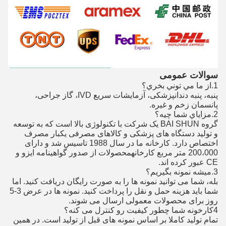
سوالات عمومی
1.
از ما مي توني بخري؟
پنبه، پنبه دندانپزشکی، آزمایشات سریع IVD، گاز جراحی،
پانسمان زخم و غیره.
2.
مزاياي شما چيه؟
گروه BAI SHUN یک شرکت با تکنولوژی بالا است که به توسعه
و تولید دستگاه های پزشکی و کالاهای مصرفی یکبار مصرف
اختصاص دارد. کارخانه ما در سال 1988 تاسیس شد و دارای
200،000 متر مربع کارخانهمحصولات از صدور گواهینامه ایزو و
CE عبور کرده اند.
3.
ميشه نمونه بگيريم؟
بله، شما می توانید نمونه ها را به صورت رایگان دریافت کنید. اما
شما باید هزینه حمل و نقل را پرداخت کنید. نمونه ها در عرض 3-5
روز برای محصولات معمولی ارسال می شوند.
4کارخونه شما چطور کیفیت رو کنترل می کنه؟
تمام تولید کاملا بر اساس نمونه های قبل از تولید است. در همین