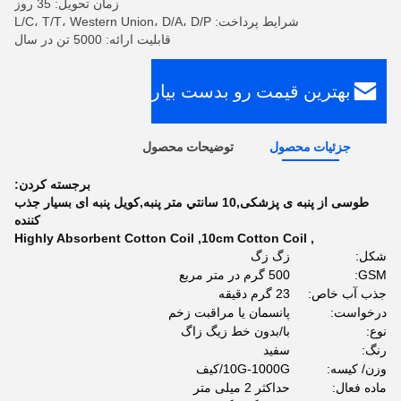
زمان تحویل: 35 روز
شرایط پرداخت: L/C، T/T، Western Union، D/A، D/P
قابلیت ارائه: 5000 تن در سال
بهترین قیمت رو بدست بیار
جزئیات محصول
توضیحات محصول
برجسته کردن:
طوسی از پنبه ی پزشکی,10 سانتي متر پنبه,کویل پنبه ای بسیار جذب
کننده
Highly Absorbent Cotton Coil
,
10cm Cotton Coil
,
شکل:
زگ زگ
GSM:
500 گرم در متر مربع
جذب آب خاص:
23 گرم دقیقه
درخواست:
پانسمان یا مراقبت زخم
نوع:
با/بدون خط زیگ زاگ
رنگ:
سفید
وزن/ کیسه:
10G-1000G/کیف
ماده فعال:
حداکثر 2 میلی متر