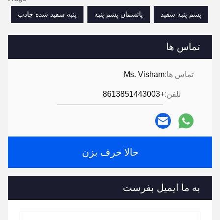
پشم پنبه سفید
پانسمان پشم پنبه
پنبه سفید شده جاذب
تماس ها
تماس ها:
Ms. Visham
تلفن:
+8613851443003
حالا حرف بزن
به ما ایمیل بفرست