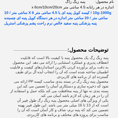
نام محصول:
پنبه زیگ زاگ
اندازه در هر رایانه:
4.5 سانتی متر x 6cm/10cm/20cm
10g-1000g / کیسه کویل پنبه ای با 4.5 سانتی متر X 6 سانتی متر / 10
سانتی متر / 20 سانتی متر اندازه در هر دستگاه کویل پنبه ای چسبنده
پنبه پزشکی پنبه سفید خالص نرم راحت پشم پزشکی استریل
توضیحات محصول:
پنبه زیگ زگ یک محصول پنبه با کیفیت بالا است که قابلیت
انعطاف پذیری و عملکرد استثنایی را ارائه می دهد. این محصول
به دقت برای برآورده کردن بالاترین استانداردهای کیفیت و قابلیت
اطمینان ساخته شده است.که آن را انتخاب ایده آل برای طیف
گسترده ای از برنامه های کاربردی.
محصول پنبه زیگ زگ در بسته بندی مناسب کیسه PP ارائه می
شود که ذخیره سازی و دستکاری آسان را تضمین می کند.این
بسته بندی نه تنها از پنبه محافظت می کند بلکه حمل و استفاده از
آن را در هر زمان که لازم باشد آسان می کند.
یکی از ویژگی های اصلی محصول پنبه زیگ زگ طول فیبر آن
است که از 13 تا 16 میلی متر می باشد. این طول فیبر بهینه
تضمین می کند که پنبه نرم، صاف و کار آسان است.که آن را
مناسب برای پروژه های مختلف و برنامه های کاربردی.