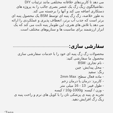
می دهد تا کاربردهای خلاقانه مختلفی مانند تزئینات DIY
،نقاشیالگوی زیگ زگ یک عنصر بصری جالب را به پروژه های
دستکاری اضافه می کند و آنها را برجسته می کند.
به طور خلاصه، زگ زگ پنبه ای توسط BSM یک محصول پنبه ای
برتر است که جذب آب برتر، انعطاف پذیری و عملکردی را ارائه
می دهد.یا تلاش های هنری، این طومار پنبه ثابت می کند که یک
ابزار ارزشمند برای مناسبت ها و سناریوهای مختلف است.
سفارشی سازی:
محصولات زگ زگ پنبه ای خود را با خدمات سفارشی سازی
محصول ما سفارشی کنید:
- نام تجاری: BSM
- محل پیدایش: چین
رنگ: سفيد
- ماده فعال سطح: 2mm Max
- کاربرد: درمان یا درمان زخم
- طول فیبر: 13 - 16 میلی متر
- وزن / کیسه: 10g-1000g / کیسه
تجربه ی پنبه ی پزشکی تان را با کویل های نرم و راحت پنبه ی
زیگ زگ افزایش دهید.
Tags: