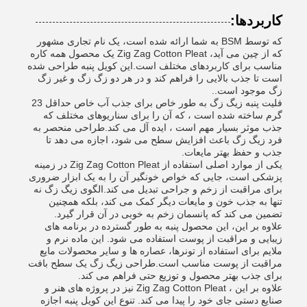
کاربردها:
که توسط BSM به شما ارائه شده است، یک نام تجاری مشهور
که از چین می آید، Zig Zag Cotton Pleat یک محصول همه کاره
مناسب برای کاربردهای مختلف است.این کویل پنبه طراحی شده
است تا جذب بالایی را فراهم کند و در هر دو زگ زگ و غیر زگ
زگ موجود است..
فلیت پنبه زیگ زگ به طور خاص برای جذب آب خاص حداقل 23
گرم ساخته شده است ، که آن را برای سناریوهای مختلف که
جذب موثر بسیار مهم است ، ایده آل می کند.طراحی منحصر به
فرد زیگ زگ باعث افزایش سطح می شود، اجازه می دهد تا
جذب و حفظ بهتر مایعات.
یکی از موارد اصلی استفاده از Zig Zag Cotton Pleat در زمینه
پزشکی است، جایی که خواص خونگیر آن را به یک ابزار ضروری
برای مراقبت از زخم و جراحی تبدیل می کند.الگوی زیگ زگ نه
تنها به جذب خون و مایعات دیگر کمک می کند، بلکه همچنین
تضمین می کند که پانسمان زخم به خوبی در آن قرار گیرد.
علاوه بر این، این محصول پنبه به طور گسترده در برنامه های
زیبایی و مراقبت از پوست استفاده می شود. این ماده نرم و
ملایم برای استفاده از تونرها، عصاره ها و سایر محصولات مایع
مراقبت از پوست مناسب است.طراحی زیگ زگ یک سطح بافت
برای جذب بهتر محصول و توزیع حتی فراهم می کند.
علاوه بر این ، Zig Zag Cotton Pleat نیز در پروژه های هنر و
صنایع دستی جای خود را پیدا می کند. تنوع این کویل پنبه اجازه