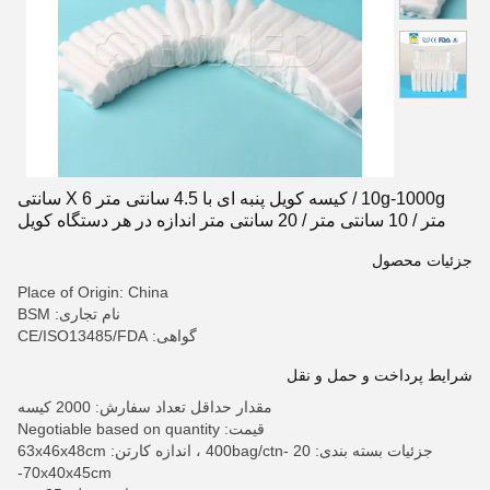
10g-1000g / کیسه کویل پنبه ای با 4.5 سانتی متر X 6 سانتی
متر / 10 سانتی متر / 20 سانتی متر اندازه در هر دستگاه کویل
پنبه ای چسبنده پنبه پزشکی پنبه سفید خالص نرم راحت پشم
جزئیات محصول
پزشکی استریل
Place of Origin: China
نام تجاری: BSM
گواهی: CE/ISO13485/FDA
شرایط پرداخت و حمل و نقل
مقدار حداقل تعداد سفارش: 2000 کیسه
قیمت: Negotiable based on quantity
جزئیات بسته بندی: 20 -400bag/ctn ، اندازه کارتن: 63x46x48cm
-70x40x45cm