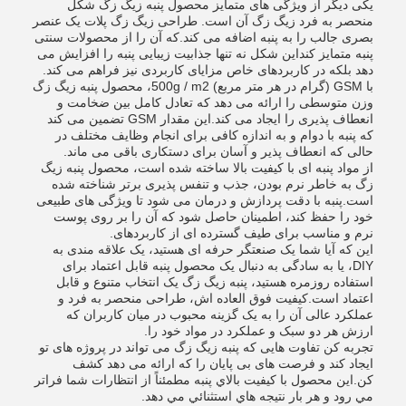
یکی دیگر از ویژگی های متمایز محصول پنبه زیگ زگ شکل
منحصر به فرد زیگ زگ آن است. طراحی زیگ زگ پلات یک عنصر
بصری جالب را به پنبه اضافه می کند.که آن را از محصولات سنتی
پنبه متمایز کنداین شکل نه تنها جذابیت زیبایی پنبه را افزایش می
دهد بلکه در کاربردهای خاص مزایای کاربردی نیز فراهم می کند.
با GSM (گرام در هر متر مربع) 500g / m2، محصول پنبه زیگ زگ
وزن متوسطی را ارائه می دهد که تعادل کامل بین ضخامت و
انعطاف پذیری را ایجاد می کند.این مقدار GSM تضمین می کند
که پنبه با دوام و به اندازه کافی برای انجام وظایف مختلف در
حالی که انعطاف پذیر و آسان برای دستکاری باقی می ماند.
از مواد پنبه ای با کیفیت بالا ساخته شده است، محصول پنبه زیگ
زگ به خاطر نرم بودن، جذب و تنفس پذیری برتر شناخته شده
است.پنبه با دقت پردازش و درمان می شود تا ویژگی های طبیعی
خود را حفظ کند، اطمینان حاصل شود که آن را بر روی پوست
نرم و مناسب برای طیف گسترده ای از کاربردهای.
این که آیا شما یک صنعتگر حرفه ای هستید، یک علاقه مندی به
DIY، یا به سادگی به دنبال یک محصول پنبه قابل اعتماد برای
استفاده روزمره هستید، پنبه زیگ زگ یک انتخاب متنوع و قابل
اعتماد است.کیفیت فوق العاده اش، طراحی منحصر به فرد و
عملکرد عالی آن را به یک گزینه محبوب در میان کاربران که
ارزش هر دو سبک و عملکرد در مواد خود را.
تجربه کن تفاوت هایی که پنبه زیگ زگ می تواند در پروژه های تو
ایجاد کند و فرصت های بی پایان را که ارائه می دهد کشف
کن.اين محصول با کيفيت بالاي پنبه مطمئناً از انتظارات شما فراتر
مي رود و هر بار نتيجه هاي استثنائي مي دهد.