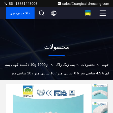
86--13851443003
sales@surgical-dressing.com
حالا حرف بزن
محصولات
خونه
>
محصولات
>
پنبه زیگ زاگ
>
10g-1000g / کیسه کویل پنبه
ای با 4.5 سانتی متر X 6 سانتی متر / 10 سانتی متر / 20 سانتی متر
اندازه در هر دستگاه کویل پنبه ای چسبنده پنبه پزشکی پنبه سفید خالص
نرم راحت پشم پزشکی استریل